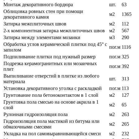
Монтаж декоративного бордюра
шт.
63
Облицовка ровных стен при помощи
м2
1365
декоративного камня
Затирка межплиточных швов
м2
112
2-х компонентная затирка межплиточных швов
м2
567
Затирка между элементами мозаики
м3
290
Обработка углов керамической плитки под 45° с
пог.м
1116
запилом
Подпиливание плитки под нужный размер
пог.м
325
Подрезка керамогранитных или мозаичных
пог.м
392
плит
Выпиливание отверстий в плитке из любого
шт.
313
материала
Установка декоративного уголка с раскладкой
пог.м
113
Грунтование пола бетоноконтактом в 1 слой
м2
127
Грунтовка пола смесью на основе акрила в 1
м2
65
слой
Рулонная гидроизоляция пола
м2
263
Гидроизоляция пола мастикой из битума или
м2
265
обмазочными смесями
Укладка на пол самовыравнивающейся смеси
м2
232