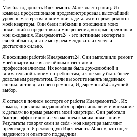
“
Моя благодарность Идеяремонта24 не знает границ. Их
команда профессионалов продемонстрировала высочайший
уровень мастерства и внимания к деталям во время ремонта
моей квартиры. Они были гибкими в отношении моих
пожеланий и предоставили мне решения, которые превзошли
мои ожидания. Идеяремонта24 - это истинные эксперты в
своей области, и я не могу рекомендовать их услуги
достаточно сильно.
“
Я восхищен работой Идеяремонта24. Они выполнили ремонт
моей квартиры с высочайшим качеством и
профессионализмом. Их команда была дружелюбной и
внимательной к моим потребностям, и я не могу быть более
довольным результатом. Если вы хотите нанять надежных
специалистов для своего ремонта, Идеяремонта24 - лучший
выбор.
“
Я остался в полном восторге от работы Идеяремонта24. Их
команда проявила выдающийся профессионализм и внимание
к деталям во время ремонта моей квартиры. Они работали
быстро, эффективно и с уважением к моим пожеланиям.
Результаты говорят сами за себя - моя квартира выглядит
превосходно. Я рекомендую Идеяремонта24 всем, кто ищет
надежного и опытного подрядчика.