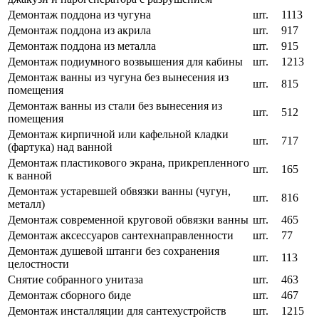
Демонтаж поддона из чугуна
шт.
1113
Демонтаж поддона из акрила
шт.
917
Демонтаж поддона из металла
шт.
915
Демонтаж подиумного возвышения для кабины
шт.
1213
Демонтаж ванны из чугуна без вынесения из
шт.
815
помещения
Демонтаж ванны из стали без вынесения из
шт.
512
помещения
Демонтаж кирпичной или кафельной кладки
шт.
717
(фартука) над ванной
Демонтаж пластикового экрана, прикрепленного
шт.
165
к ванной
Демонтаж устаревшей обвязки ванны (чугун,
шт.
816
металл)
Демонтаж современной круговой обвязки ванны
шт.
465
Демонтаж аксессуаров сантехнаправленности
шт.
77
Демонтаж душевой штанги без сохранения
шт.
113
целостности
Снятие собранного унитаза
шт.
463
Демонтаж сборного биде
шт.
467
Демонтаж инсталляции для сантехустройств
шт.
1215