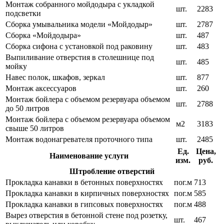
Монтаж собранного мойдодыра с укладкой
шт.
2283
подсветки
Сборка умывальника модели «Мойдодыр»
шт.
2787
Сборка «Мойдодыра»
шт.
487
Сборка сифона с установкой под раковину
шт.
483
Выпиливание отверстия в столешнице под
шт.
485
мойку
Навес полок, шкафов, зеркал
шт.
877
Монтаж аксессуаров
шт.
260
Монтаж бойлера с объемом резервуара объемом
шт.
2788
до 50 литров
Монтаж бойлера с объемом резервуара объемом
м2
3183
свыше 50 литров
Монтаж водонагревателя проточного типа
шт.
2485
Ед.
Цена,
Наименование услуги
изм.
руб.
Штробление отверстий
Прокладка канавки в бетонных поверхностях
пог.м
713
Прокладка канавки в кирпичных поверхностях
пог.м
585
Прокладка канавки в гипсовых поверхностях
пог.м
488
Вырез отверстия в бетонной стене под розетку,
шт.
467