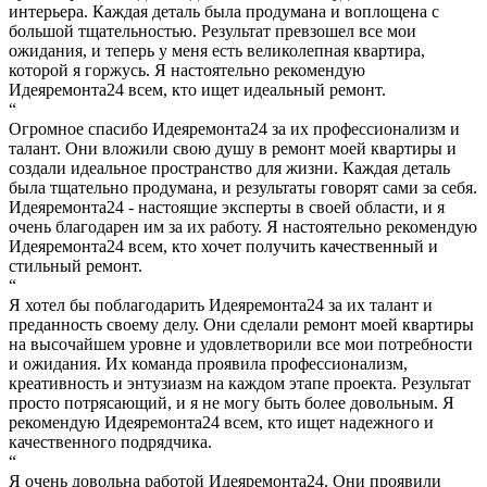
интерьера. Каждая деталь была продумана и воплощена с
большой тщательностью. Результат превзошел все мои
ожидания, и теперь у меня есть великолепная квартира,
которой я горжусь. Я настоятельно рекомендую
Идеяремонта24 всем, кто ищет идеальный ремонт.
“
Огромное спасибо Идеяремонта24 за их профессионализм и
талант. Они вложили свою душу в ремонт моей квартиры и
создали идеальное пространство для жизни. Каждая деталь
была тщательно продумана, и результаты говорят сами за себя.
Идеяремонта24 - настоящие эксперты в своей области, и я
очень благодарен им за их работу. Я настоятельно рекомендую
Идеяремонта24 всем, кто хочет получить качественный и
стильный ремонт.
“
Я хотел бы поблагодарить Идеяремонта24 за их талант и
преданность своему делу. Они сделали ремонт моей квартиры
на высочайшем уровне и удовлетворили все мои потребности
и ожидания. Их команда проявила профессионализм,
креативность и энтузиазм на каждом этапе проекта. Результат
просто потрясающий, и я не могу быть более довольным. Я
рекомендую Идеяремонта24 всем, кто ищет надежного и
качественного подрядчика.
“
Я очень довольна работой Идеяремонта24. Они проявили