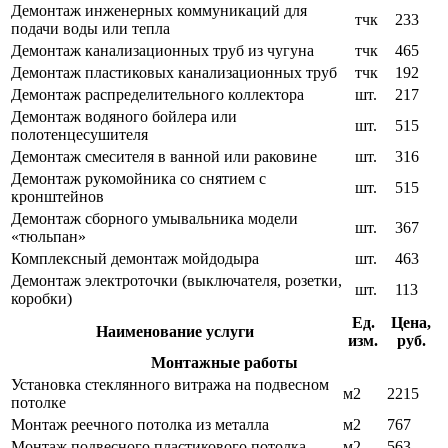
Демонтаж инженерных коммуникаций для
тчк
233
подачи воды или тепла
Демонтаж канализационных труб из чугуна
тчк
465
Демонтаж пластиковых канализационных труб
тчк
192
Демонтаж распределительного коллектора
шт.
217
Демонтаж водяного бойлера или
шт.
515
полотенцесушителя
Демонтаж смесителя в ванной или раковине
шт.
316
Демонтаж рукомойника со снятием с
шт.
515
кронштейнов
Демонтаж сборного умывальника модели
шт.
367
«тюльпан»
Комплексный демонтаж мойдодыра
шт.
463
Демонтаж электроточки (выключателя, розетки,
шт.
113
коробки)
Ед.
Цена,
Наименование услуги
изм.
руб.
Монтажные работы
Установка стеклянного витража на подвесном
м2
2215
потолке
Монтаж реечного потолка из металла
м2
767
Монтаж подвесного пластикового потолка
м2
563