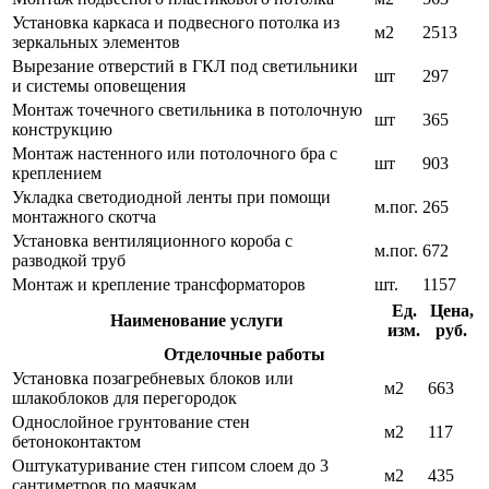
Установка каркаса и подвесного потолка из
м2
2513
зеркальных элементов
Вырезание отверстий в ГКЛ под светильники
шт
297
и системы оповещения
Монтаж точечного светильника в потолочную
шт
365
конструкцию
Монтаж настенного или потолочного бра с
шт
903
креплением
Укладка светодиодной ленты при помощи
м.пог.
265
монтажного скотча
Установка вентиляционного короба с
м.пог.
672
разводкой труб
Монтаж и крепление трансформаторов
шт.
1157
Ед.
Цена,
Наименование услуги
изм.
руб.
Отделочные работы
Установка позагребневых блоков или
м2
663
шлакоблоков для перегородок
Однослойное грунтование стен
м2
117
бетоноконтактом
Оштукатуривание стен гипсом слоем до 3
м2
435
сантиметров по маячкам