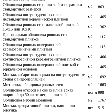
Облицовка ровных стен плиткой из керамики
м2
863
стандартных размеров
Облицовка оштукатуренных стен
м2
1465
нестандартной керамической плиткой
Облицовка ровных стен маленькой плиткой
м2
1362
15х15 или 10х10
Диагональная облицовка ровных стен
м2
1117
стандартной плиткой
Облицовка ровных поверхностей
м2
1115
керамогранитными плитами
Облицовка оштукатуренных стен
м2
1466
крупногабаритной керамогранитной плиткой
Облицовка ровных поверхностей плиткой с
м2
1465
зеркальной основой
Монтаж габаритных зеркал на оштукатуренные
м2
1692
стены с гидроизоляцией
Мозаичная облицовка ровных стен
м2
1663
Облицовка откосов на окнах или в арках
пог.м
998
шириной до 50 сантиметров плиткой
Облицовка мебели мозаикой
м2
1767
Монтаж декоративной плитки, панно или
шт.
515
рисунка