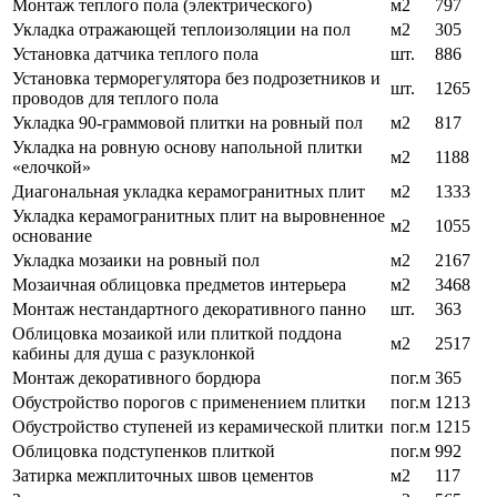
Монтаж теплого пола (электрического)
м2
797
Укладка отражающей теплоизоляции на пол
м2
305
Установка датчика теплого пола
шт.
886
Установка терморегулятора без подрозетников и
шт.
1265
проводов для теплого пола
Укладка 90-граммовой плитки на ровный пол
м2
817
Укладка на ровную основу напольной плитки
м2
1188
«елочкой»
Диагональная укладка керамогранитных плит
м2
1333
Укладка керамогранитных плит на выровненное
м2
1055
основание
Укладка мозаики на ровный пол
м2
2167
Мозаичная облицовка предметов интерьера
м2
3468
Монтаж нестандартного декоративного панно
шт.
363
Облицовка мозаикой или плиткой поддона
м2
2517
кабины для душа с разуклонкой
Монтаж декоративного бордюра
пог.м
365
Обустройство порогов с применением плитки
пог.м
1213
Обустройство ступеней из керамической плитки
пог.м
1215
Облицовка подступенков плиткой
пог.м
992
Затирка межплиточных швов цементов
м2
117