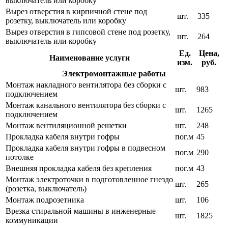
выключатель или коробку
Вырез отверстия в кирпичной стене под
шт.
335
розетку, выключатель или коробку
Вырез отверстия в гипсовой стене под розетку,
шт.
264
выключатель или коробку
Ед.
Цена,
Наименование услуги
изм.
руб.
Электромонтажные работы
Монтаж накладного вентилятора без сборки с
шт.
983
подключением
Монтаж канального вентилятора без сборки с
шт.
1265
подключением
Монтаж вентиляционной решетки
шт.
248
Прокладка кабеля внутри гофры
пог.м
45
Прокладка кабеля внутри гофры в подвесном
пог.м
290
потолке
Внешняя прокладка кабеля без крепления
пог.м
43
Монтаж электроточки в подготовленное гнездо
шт.
265
(розетка, выключатель)
Монтаж подрозетника
шт.
106
Врезка стиральной машины в инженерные
шт.
1825
коммуникации