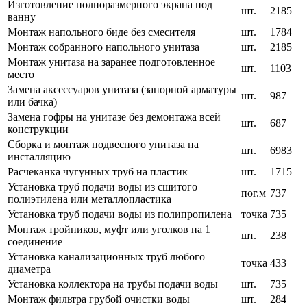
Изготовление полноразмерного экрана под
шт.
2185
ванну
Монтаж напольного биде без смесителя
шт.
1784
Монтаж собранного напольного унитаза
шт.
2185
Монтаж унитаза на заранее подготовленное
шт.
1103
место
Замена аксессуаров унитаза (запорной арматуры
шт.
987
или бачка)
Замена гофры на унитазе без демонтажа всей
шт.
687
конструкции
Сборка и монтаж подвесного унитаза на
шт.
6983
инсталляцию
Расчеканка чугунных труб на пластик
шт.
1715
Установка труб подачи воды из сшитого
пог.м
737
полиэтилена или металлопластика
Установка труб подачи воды из полипропилена
точка
735
Монтаж тройников, муфт или уголков на 1
шт.
238
соединение
Установка канализационных труб любого
точка
433
диаметра
Установка коллектора на трубы подачи воды
шт.
735
Монтаж фильтра грубой очистки воды
шт.
284