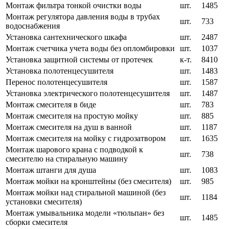
Монтаж фильтра тонкой очистки воды
шт.
1485
Монтаж регулятора давления воды в трубах
шт.
733
водоснабжения
Установка сантехнического шкафа
шт.
2487
Монтаж счетчика учета воды без опломбировки
шт.
1037
Установка защитной системы от протечек
к-т.
8410
Установка полотенцесушителя
шт.
1483
Перенос полотенцесушителя
шт.
1587
Установка электрического полотенцесушителя
шт.
1487
Монтаж смесителя в биде
шт.
783
Монтаж смесителя на простую мойку
шт.
885
Монтаж смесителя на душ в ванной
шт.
1187
Монтаж смесителя на мойку с гидрозатвором
шт.
1635
Монтаж шарового крана с подводкой к
шт.
738
смесителю на стиральную машину
Монтаж штанги для душа
шт.
1083
Монтаж мойки на кронштейны (без смесителя)
шт.
985
Монтаж мойки над стиральной машиной (без
шт.
1184
установки смесителя)
Монтаж умывальника модели «тюльпан» без
шт.
1485
сборки смесителя