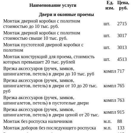
Ед.
Цена,
Наименование услуги
изм.
руб.
Двери и оконные проемы
Монтаж дверной коробки с полотном
шт.
2715
стоимостью до 10 тыс. руб.
Монтаж дверной коробки с полотном
шт.
3017
стоимостью свыше 10 тыс. руб.
Монтаж пустотелой дверной коробки с
шт.
3013
полотном
Монтаж конструкций для проема, стоимость
шт.
4513
которых превышает 20 тыс. рублей
Врезка аксессуаров (ручек, замков,
компл
717
шпингалетов, петель) в двери до 10 тыс. руб
Врезка аксессуаров (ручек, замков,
шпингалетов, петель) в двери от 10 до 20 тыс.
компл
765
руб
Врезка аксессуаров (ручек, замков,
компл
763
шпингалетов, петель) в пустотелые двери
Врезка аксессуаров (ручек, замков,
компл
915
шпингалетов, петель) в двери ценой от 20 тыс.
Монтаж без роспуска наличников
м.п.
88
Монтаж доборов без последующего роспуска
м.п.
133