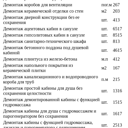
Демонтаж коробов для вентиляции
пог.м
267
Демонтаж керамической отделки со стен
м2
203
Демонтаж дверной конструкции без ее
шт.
413
сохранения
Демонтаж ацеитовых кабин в санузле
шт.
6517
Демонтаж гипсолитовых кабин в санузле
шт.
8515
Демонтаж санитарно-технического шкафа
шт.
813
Демонтаж бетонного поддона под душевой
шт.
4615
кабиной
Демонтаж плинтуса из железо-бетона
м.п
412
Демонтаж напольного покрытия из
м2
167
керамической плитки
Демонтаж канализационного и водопроводного
п.м
215
короба для труб
Демонтаж простой кабины для душа без
шт.
1316
сохранения целостности
Демонтаж демонтированной кабины с функцией
шт.
1515
гидромассажа
Демонтаж кабины для душа с гидромассажем и
шт.
1617
парогенератором без сохранения
Демонтаж кабины с функцией гидромассажа,
шт.
2513
джакузи и парогенератора с разрушением