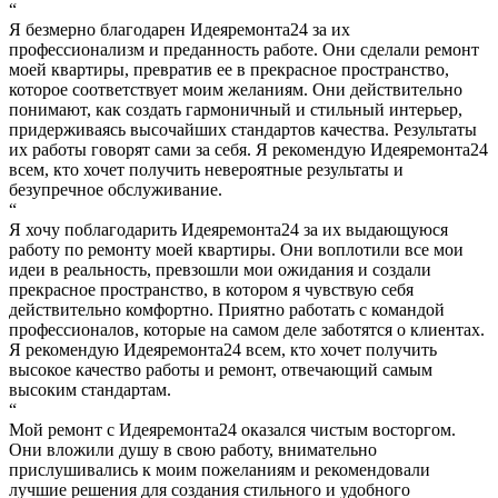
“
Я безмерно благодарен Идеяремонта24 за их
профессионализм и преданность работе. Они сделали ремонт
моей квартиры, превратив ее в прекрасное пространство,
которое соответствует моим желаниям. Они действительно
понимают, как создать гармоничный и стильный интерьер,
придерживаясь высочайших стандартов качества. Результаты
их работы говорят сами за себя. Я рекомендую Идеяремонта24
всем, кто хочет получить невероятные результаты и
безупречное обслуживание.
“
Я хочу поблагодарить Идеяремонта24 за их выдающуюся
работу по ремонту моей квартиры. Они воплотили все мои
идеи в реальность, превзошли мои ожидания и создали
прекрасное пространство, в котором я чувствую себя
действительно комфортно. Приятно работать с командой
профессионалов, которые на самом деле заботятся о клиентах.
Я рекомендую Идеяремонта24 всем, кто хочет получить
высокое качество работы и ремонт, отвечающий самым
высоким стандартам.
“
Мой ремонт с Идеяремонта24 оказался чистым восторгом.
Они вложили душу в свою работу, внимательно
прислушивались к моим пожеланиям и рекомендовали
лучшие решения для создания стильного и удобного