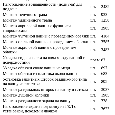
Изготовление возвышенности (подиума) для
шт.
2485
поддона
Монтаж точечного трапа
шт.
933
Монтаж удлиненного трапа
шт.
1258
Монтаж акриловой ванны с функцией
шт.
3985
гидромассажа
Монтаж чугунной ванны с проведением обвязки
шт.
4184
Монтаж стальной ванны с проведением обвязки
шт.
3585
Монтаж акриловой ванны с проведением
шт.
3483
обвязки
Укладка гидроизолята на швы между ванной и
пог.м
87
поверхностями
Укладка обвязки около ванны из меди
шт.
897
Монтаж обвязки из пластика около ванны
шт.
683
Установка защитных шторок раздвижного типа
шт.
895
на ванну из пластика
Монтаж раздвижных шторок на ванну из стекла
шт.
3037
Монтаж душевой колонки
шт.
1985
Монтаж раздвижного экрана на ванну
шт.
338
Изготовление экрана под ванну из ГКЛ с
шт.
3623
установкой, цоколем и лючком