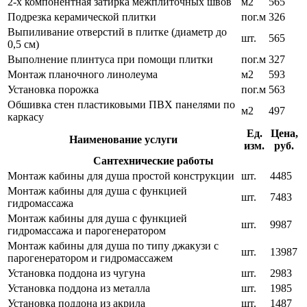
2-х компонентная затирка межплиточных швов
м2
565
Подрезка керамической плитки
пог.м
326
Выпиливание отверстий в плитке (диаметр до
шт.
565
0,5 см)
Выполнение плинтуса при помощи плитки
пог.м
327
Монтаж планочного линолеума
м2
593
Установка порожка
пог.м
563
Обшивка стен пластиковыми ПВХ панелями по
м2
497
каркасу
Ед.
Цена,
Наименование услуги
изм.
руб.
Сантехнические работы
Монтаж кабины для душа простой конструкции
шт.
4485
Монтаж кабины для душа с функцией
шт.
7483
гидромассажа
Монтаж кабины для душа с функцией
шт.
9987
гидромассажа и парогенератором
Монтаж кабины для душа по типу джакузи с
шт.
13987
парогенератором и гидромассажем
Установка поддона из чугуна
шт.
2983
Установка поддона из металла
шт.
1985
Установка поддона из акрила
шт.
1487