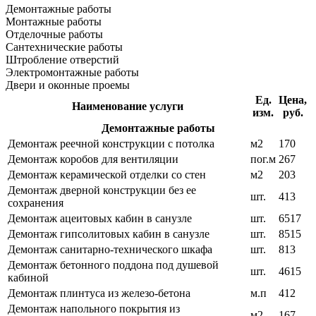
Демонтажные работы
Монтажные работы
Отделочные работы
Сантехнические работы
Штробление отверстий
Электромонтажные работы
Двери и оконные проемы
Ед.
Цена,
Наименование услуги
изм.
руб.
Демонтажные работы
Демонтаж реечной конструкции с потолка
м2
170
Демонтаж коробов для вентиляции
пог.м
267
Демонтаж керамической отделки со стен
м2
203
Демонтаж дверной конструкции без ее
шт.
413
сохранения
Демонтаж ацеитовых кабин в санузле
шт.
6517
Демонтаж гипсолитовых кабин в санузле
шт.
8515
Демонтаж санитарно-технического шкафа
шт.
813
Демонтаж бетонного поддона под душевой
шт.
4615
кабиной
Демонтаж плинтуса из железо-бетона
м.п
412
Демонтаж напольного покрытия из
м2
167