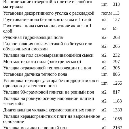
Выпиливание отверстий в плитке из любого
шт.
313
материала
Установка декоративного уголка с раскладкой
пог.м
113
Грунтование пола бетоноконтактом в 1 слой
м2
127
Грунтовка пола смесью на основе акрила в 1
м2
65
слой
Рулонная гидроизоляция пола
м2
263
Гидроизоляция пола мастикой из битума или
м2
265
обмазочными смесями
Укладка на пол самовыравнивающейся смеси
м2
232
Монтаж теплого пола (электрического)
м2
797
Укладка отражающей теплоизоляции на пол
м2
305
Установка датчика теплого пола
шт.
886
Установка терморегулятора без подрозетников и
шт.
1265
проводов для теплого пола
Укладка 90-граммовой плитки на ровный пол
м2
817
Укладка на ровную основу напольной плитки
м2
1188
«елочкой»
Диагональная укладка керамогранитных плит
м2
1333
Укладка керамогранитных плит на выровненное
м2
1055
основание
Укладка мозаики на ровный пол
м2
2167