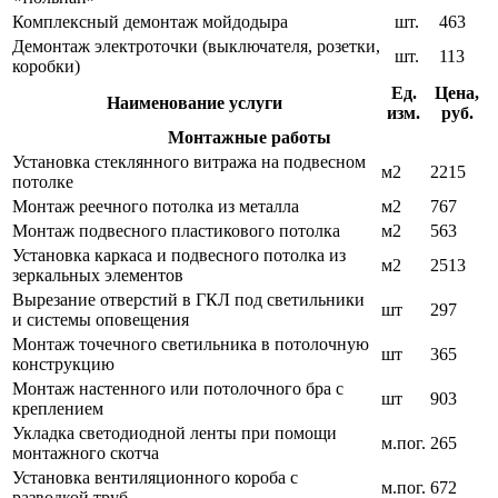
Комплексный демонтаж мойдодыра
шт.
463
Демонтаж электроточки (выключателя, розетки,
шт.
113
коробки)
Ед.
Цена,
Наименование услуги
изм.
руб.
Монтажные работы
Установка стеклянного витража на подвесном
м2
2215
потолке
Монтаж реечного потолка из металла
м2
767
Монтаж подвесного пластикового потолка
м2
563
Установка каркаса и подвесного потолка из
м2
2513
зеркальных элементов
Вырезание отверстий в ГКЛ под светильники
шт
297
и системы оповещения
Монтаж точечного светильника в потолочную
шт
365
конструкцию
Монтаж настенного или потолочного бра с
шт
903
креплением
Укладка светодиодной ленты при помощи
м.пог.
265
монтажного скотча
Установка вентиляционного короба с
м.пог.
672
разводкой труб