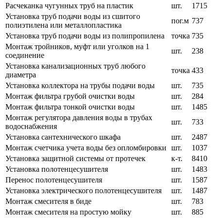
Расчеканка чугунных труб на пластик
шт.
1715
Установка труб подачи воды из сшитого
пог.м
737
полиэтилена или металлопластика
Установка труб подачи воды из полипропилена
точка
735
Монтаж тройников, муфт или уголков на 1
шт.
238
соединение
Установка канализационных труб любого
точка
433
диаметра
Установка коллектора на трубы подачи воды
шт.
735
Монтаж фильтра грубой очистки воды
шт.
284
Монтаж фильтра тонкой очистки воды
шт.
1485
Монтаж регулятора давления воды в трубах
шт.
733
водоснабжения
Установка сантехнического шкафа
шт.
2487
Монтаж счетчика учета воды без опломбировки
шт.
1037
Установка защитной системы от протечек
к-т.
8410
Установка полотенцесушителя
шт.
1483
Перенос полотенцесушителя
шт.
1587
Установка электрического полотенцесушителя
шт.
1487
Монтаж смесителя в биде
шт.
783
Монтаж смесителя на простую мойку
шт.
885