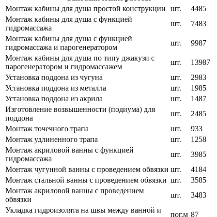
Монтаж кабины для душа простой конструкции
шт.
4485
Монтаж кабины для душа с функцией
шт.
7483
гидромассажа
Монтаж кабины для душа с функцией
шт.
9987
гидромассажа и парогенератором
Монтаж кабины для душа по типу джакузи с
шт.
13987
парогенератором и гидромассажем
Установка поддона из чугуна
шт.
2983
Установка поддона из металла
шт.
1985
Установка поддона из акрила
шт.
1487
Изготовление возвышенности (подиума) для
шт.
2485
поддона
Монтаж точечного трапа
шт.
933
Монтаж удлиненного трапа
шт.
1258
Монтаж акриловой ванны с функцией
шт.
3985
гидромассажа
Монтаж чугунной ванны с проведением обвязки
шт.
4184
Монтаж стальной ванны с проведением обвязки
шт.
3585
Монтаж акриловой ванны с проведением
шт.
3483
обвязки
Укладка гидроизолята на швы между ванной и
пог.м
87