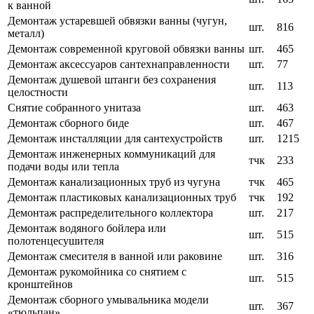
к ванной
Демонтаж устаревшей обвязки ванны (чугун,
шт.
816
металл)
Демонтаж современной круговой обвязки ванны
шт.
465
Демонтаж аксессуаров сантехнаправленности
шт.
77
Демонтаж душевой штанги без сохранения
шт.
113
целостности
Снятие собранного унитаза
шт.
463
Демонтаж сборного биде
шт.
467
Демонтаж инсталляции для сантехустройств
шт.
1215
Демонтаж инженерных коммуникаций для
тчк
233
подачи воды или тепла
Демонтаж канализационных труб из чугуна
тчк
465
Демонтаж пластиковых канализационных труб
тчк
192
Демонтаж распределительного коллектора
шт.
217
Демонтаж водяного бойлера или
шт.
515
полотенцесушителя
Демонтаж смесителя в ванной или раковине
шт.
316
Демонтаж рукомойника со снятием с
шт.
515
кронштейнов
Демонтаж сборного умывальника модели
шт.
367
«тюльпан»