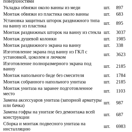
поверхностями
Укладка обвязки около ванны из меди
шт.
897
Монтаж обвязки из пластика около ванны
шт.
683
Установка защитных шторок раздвижного типа
шт.
895
на ванну из пластика
Монтаж раздвижных шторок на ванну из стекла
шт.
3037
Монтаж душевой колонки
шт.
1985
Монтаж раздвижного экрана на ванну
шт.
338
Изготовление экрана под ванну из ГКЛ с
шт.
3623
установкой, цоколем и лючком
Изготовление полноразмерного экрана под
шт.
2185
ванну
Монтаж напольного биде без смесителя
шт.
1784
Монтаж собранного напольного унитаза
шт.
2185
Монтаж унитаза на заранее подготовленное
шт.
1103
место
Замена аксессуаров унитаза (запорной арматуры
шт.
987
или бачка)
Замена гофры на унитазе без демонтажа всей
шт.
687
конструкции
Сборка и монтаж подвесного унитаза на
шт.
6983
инсталляцию