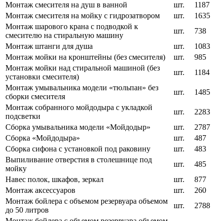
Монтаж смесителя на душ в ванной
шт.
1187
Монтаж смесителя на мойку с гидрозатвором
шт.
1635
Монтаж шарового крана с подводкой к
шт.
738
смесителю на стиральную машину
Монтаж штанги для душа
шт.
1083
Монтаж мойки на кронштейны (без смесителя)
шт.
985
Монтаж мойки над стиральной машиной (без
шт.
1184
установки смесителя)
Монтаж умывальника модели «тюльпан» без
шт.
1485
сборки смесителя
Монтаж собранного мойдодыра с укладкой
шт.
2283
подсветки
Сборка умывальника модели «Мойдодыр»
шт.
2787
Сборка «Мойдодыра»
шт.
487
Сборка сифона с установкой под раковину
шт.
483
Выпиливание отверстия в столешнице под
шт.
485
мойку
Навес полок, шкафов, зеркал
шт.
877
Монтаж аксессуаров
шт.
260
Монтаж бойлера с объемом резервуара объемом
шт.
2788
до 50 литров
Монтаж бойлера с объемом резервуара объемом