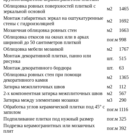
Облицовка ровных поверхностей плиткой с
м2
1465
зеркальной основой
Монтаж габаритных зеркал на оштукатуренные
м2
1692
стены с гидроизоляцией
Мозаичная облицовка ровных стен
м2
1663
Облицовка откосов на окнах или в арках
пог.м
998
шириной до 50 сантиметров плиткой
Облицовка мебели мозаикой
м2
1767
Монтаж декоративной плитки, панно или
шт.
515
рисунка
Монтаж декоративного бордюра
шт.
63
Облицовка ровных стен при помощи
м2
1365
декоративного камня
Затирка межплиточных швов
м2
112
2-х компонентная затирка межплиточных швов
м2
567
Затирка между элементами мозаики
м3
290
Обработка углов керамической плитки под 45° с
пог.м
1116
запилом
Подпиливание плитки под нужный размер
пог.м
325
Подрезка керамогранитных или мозаичных
пог.м
392
плит