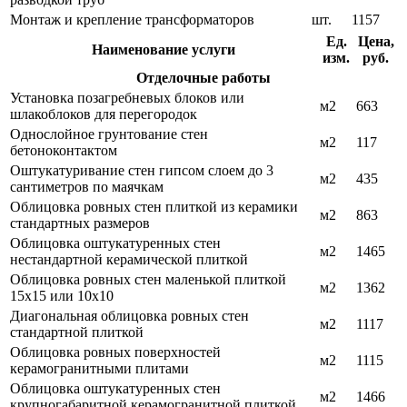
Монтаж и крепление трансформаторов
шт.
1157
Ед.
Цена,
Наименование услуги
изм.
руб.
Отделочные работы
Установка позагребневых блоков или
м2
663
шлакоблоков для перегородок
Однослойное грунтование стен
м2
117
бетоноконтактом
Оштукатуривание стен гипсом слоем до 3
м2
435
сантиметров по маячкам
Облицовка ровных стен плиткой из керамики
м2
863
стандартных размеров
Облицовка оштукатуренных стен
м2
1465
нестандартной керамической плиткой
Облицовка ровных стен маленькой плиткой
м2
1362
15х15 или 10х10
Диагональная облицовка ровных стен
м2
1117
стандартной плиткой
Облицовка ровных поверхностей
м2
1115
керамогранитными плитами
Облицовка оштукатуренных стен
м2
1466
крупногабаритной керамогранитной плиткой