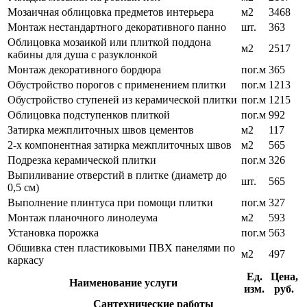
Мозаичная облицовка предметов интерьера
м2
3468
Монтаж нестандартного декоративного панно
шт.
363
Облицовка мозаикой или плиткой поддона
м2
2517
кабины для душа с разуклонкой
Монтаж декоративного бордюра
пог.м
365
Обустройство порогов с применением плитки
пог.м
1213
Обустройство ступеней из керамической плитки
пог.м
1215
Облицовка подступенков плиткой
пог.м
992
Затирка межплиточных швов цементов
м2
117
2-х компонентная затирка межплиточных швов
м2
565
Подрезка керамической плитки
пог.м
326
Выпиливание отверстий в плитке (диаметр до
шт.
565
0,5 см)
Выполнение плинтуса при помощи плитки
пог.м
327
Монтаж планочного линолеума
м2
593
Установка порожка
пог.м
563
Обшивка стен пластиковыми ПВХ панелями по
м2
497
каркасу
Ед.
Цена,
Наименование услуги
изм.
руб.
Сантехнические работы