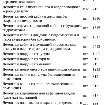
керамической плитки
Демонтаж канализационного и водопроводного
п.м
215
короба для труб
Демонтаж простой кабины для душа без
шт.
1316
сохранения целостности
Демонтаж демонтированной кабины с функцией
шт.
1515
гидромассажа
Демонтаж кабины для душа с гидромассажем и
шт.
1617
парогенератором без сохранения
Демонтаж кабины с функцией гидромассажа,
шт.
2513
джакузи и парогенератора с разрушением
Демонтаж поддона из чугуна
шт.
1113
Демонтаж поддона из акрила
шт.
917
Демонтаж поддона из металла
шт.
915
Демонтаж подиумного возвышения для кабины
шт.
1213
Демонтаж ванны из чугуна без вынесения из
шт.
815
помещения
Демонтаж ванны из стали без вынесения из
шт.
512
помещения
Демонтаж кирпичной или кафельной кладки
шт.
717
(фартука) над ванной
Демонтаж пластикового экрана, прикрепленного
шт.
165