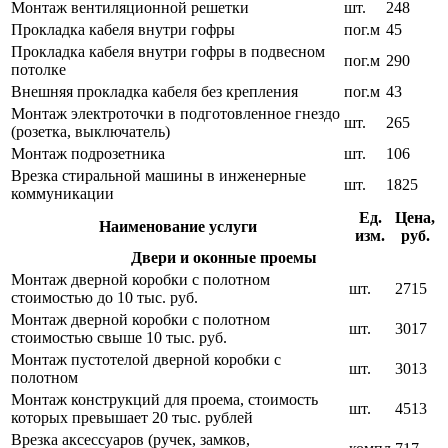
Монтаж вентиляционной решетки
шт.
248
Прокладка кабеля внутри гофры
пог.м
45
Прокладка кабеля внутри гофры в подвесном
пог.м
290
потолке
Внешняя прокладка кабеля без крепления
пог.м
43
Монтаж электроточки в подготовленное гнездо
шт.
265
(розетка, выключатель)
Монтаж подрозетника
шт.
106
Врезка стиральной машины в инженерные
шт.
1825
коммуникации
Ед.
Цена,
Наименование услуги
изм.
руб.
Двери и оконные проемы
Монтаж дверной коробки с полотном
шт.
2715
стоимостью до 10 тыс. руб.
Монтаж дверной коробки с полотном
шт.
3017
стоимостью свыше 10 тыс. руб.
Монтаж пустотелой дверной коробки с
шт.
3013
полотном
Монтаж конструкций для проема, стоимость
шт.
4513
которых превышает 20 тыс. рублей
Врезка аксессуаров (ручек, замков,