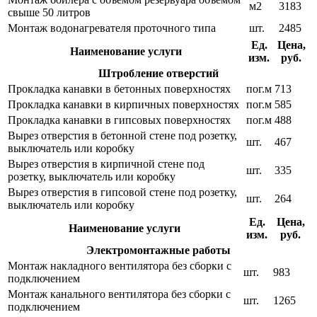
м2
3183
свыше 50 литров
Монтаж водонагревателя проточного типа
шт.
2485
Ед.
Цена,
Наименование услуги
изм.
руб.
Штробление отверстий
Прокладка канавки в бетонных поверхностях
пог.м
713
Прокладка канавки в кирпичных поверхностях
пог.м
585
Прокладка канавки в гипсовых поверхностях
пог.м
488
Вырез отверстия в бетонной стене под розетку,
шт.
467
выключатель или коробку
Вырез отверстия в кирпичной стене под
шт.
335
розетку, выключатель или коробку
Вырез отверстия в гипсовой стене под розетку,
шт.
264
выключатель или коробку
Ед.
Цена,
Наименование услуги
изм.
руб.
Электромонтажные работы
Монтаж накладного вентилятора без сборки с
шт.
983
подключением
Монтаж канального вентилятора без сборки с
шт.
1265
подключением