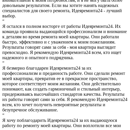
внимательной к моим потребностям, и я не могу быть более
довольным результатом. Если вы хотите нанять надежных
специалистов для своего ремонта, Идеяремонта24 - лучший
выбор.
“
Я остался в полном восторге от работы Идеяремонта24. Их
команда проявила выдающийся профессионализм и внимание
к деталям во время ремонта моей квартиры. Они работали
быстро, эффективно и с уважением к моим пожеланиям.
Результаты говорят сами за себя - моя квартира выглядит
превосходно. Я рекомендую Идеяремонта24 всем, кто ищет
надежного и опытного подрядчика.
“
Я безмерно благодарен Идеяремонта24 за их
профессионализм и преданность работе. Они сделали ремонт
моей квартиры, превратив ее в прекрасное пространство,
которое соответствует моим желаниям. Они действительно
понимают, как создать гармоничный и стильный интерьер,
придерживаясь высочайших стандартов качества. Результаты
их работы говорят сами за себя. Я рекомендую Идеяремонта24
всем, кто хочет получить невероятные результаты и
безупречное обслуживание.
“
Я хочу поблагодарить Идеяремонта24 за их выдающуюся
работу по ремонту моей квартиры. Они воплотили все мои