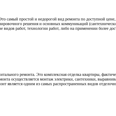
 Это самый простой и недорогой вид ремонта по доступной цене
нировочного решения и основных коммуникаций (сантехнические
ве видов работ, технологии работ, либо на применении более до
итального ремонта. Это комплексная отделка квартиры, фактич
емонта осуществляется монтаж электрики, сантехники, выравниван
емонт является одним из самых распространенных видов отделочн