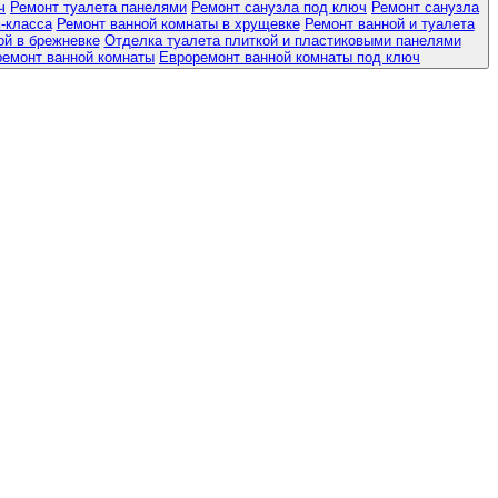
ч
Ремонт туалета панелями
Ремонт санузла под ключ
Ремонт санузла
-класса
Ремонт ванной комнаты в хрущевке
Ремонт ванной и туалета
ой в брежневке
Отделка туалета плиткой и пластиковыми панелями
ремонт ванной комнаты
Евроремонт ванной комнаты под ключ