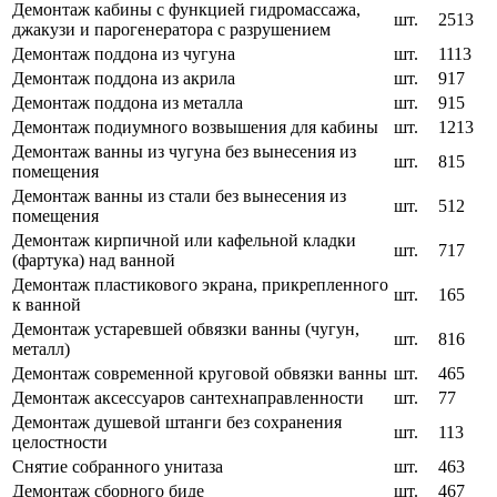
Демонтаж кабины с функцией гидромассажа,
шт.
2513
джакузи и парогенератора с разрушением
Демонтаж поддона из чугуна
шт.
1113
Демонтаж поддона из акрила
шт.
917
Демонтаж поддона из металла
шт.
915
Демонтаж подиумного возвышения для кабины
шт.
1213
Демонтаж ванны из чугуна без вынесения из
шт.
815
помещения
Демонтаж ванны из стали без вынесения из
шт.
512
помещения
Демонтаж кирпичной или кафельной кладки
шт.
717
(фартука) над ванной
Демонтаж пластикового экрана, прикрепленного
шт.
165
к ванной
Демонтаж устаревшей обвязки ванны (чугун,
шт.
816
металл)
Демонтаж современной круговой обвязки ванны
шт.
465
Демонтаж аксессуаров сантехнаправленности
шт.
77
Демонтаж душевой штанги без сохранения
шт.
113
целостности
Снятие собранного унитаза
шт.
463
Демонтаж сборного биде
шт.
467