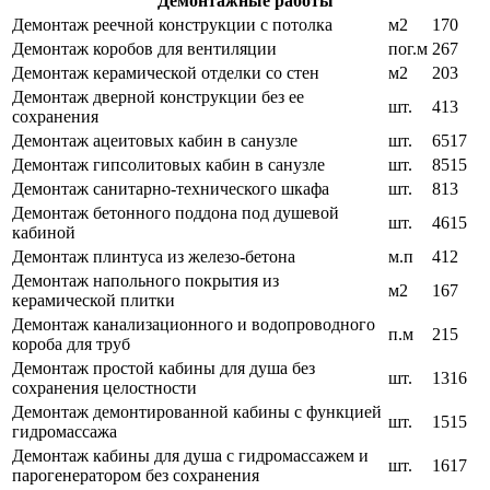
Демонтажные работы
Демонтаж реечной конструкции с потолка
м2
170
Демонтаж коробов для вентиляции
пог.м
267
Демонтаж керамической отделки со стен
м2
203
Демонтаж дверной конструкции без ее
шт.
413
сохранения
Демонтаж ацеитовых кабин в санузле
шт.
6517
Демонтаж гипсолитовых кабин в санузле
шт.
8515
Демонтаж санитарно-технического шкафа
шт.
813
Демонтаж бетонного поддона под душевой
шт.
4615
кабиной
Демонтаж плинтуса из железо-бетона
м.п
412
Демонтаж напольного покрытия из
м2
167
керамической плитки
Демонтаж канализационного и водопроводного
п.м
215
короба для труб
Демонтаж простой кабины для душа без
шт.
1316
сохранения целостности
Демонтаж демонтированной кабины с функцией
шт.
1515
гидромассажа
Демонтаж кабины для душа с гидромассажем и
шт.
1617
парогенератором без сохранения