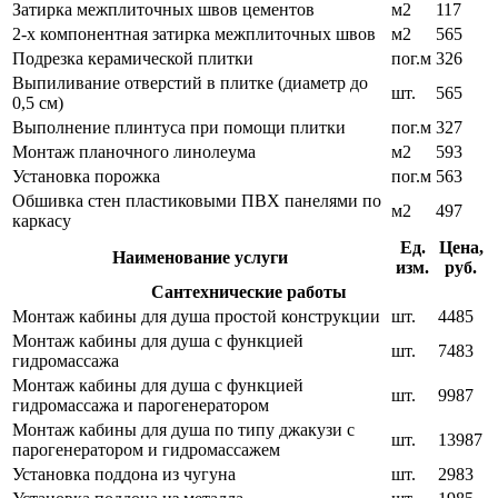
Затирка межплиточных швов цементов
м2
117
2-х компонентная затирка межплиточных швов
м2
565
Подрезка керамической плитки
пог.м
326
Выпиливание отверстий в плитке (диаметр до
шт.
565
0,5 см)
Выполнение плинтуса при помощи плитки
пог.м
327
Монтаж планочного линолеума
м2
593
Установка порожка
пог.м
563
Обшивка стен пластиковыми ПВХ панелями по
м2
497
каркасу
Ед.
Цена,
Наименование услуги
изм.
руб.
Сантехнические работы
Монтаж кабины для душа простой конструкции
шт.
4485
Монтаж кабины для душа с функцией
шт.
7483
гидромассажа
Монтаж кабины для душа с функцией
шт.
9987
гидромассажа и парогенератором
Монтаж кабины для душа по типу джакузи с
шт.
13987
парогенератором и гидромассажем
Установка поддона из чугуна
шт.
2983