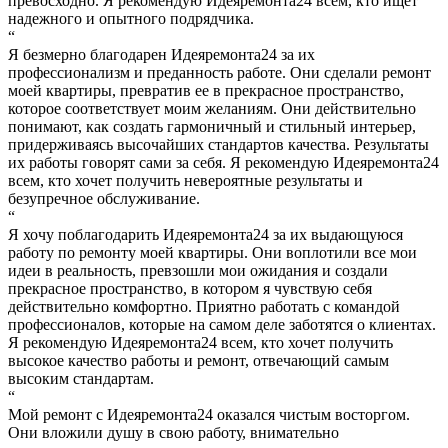
превосходно. Я рекомендую Идеяремонта24 всем, кто ищет
надежного и опытного подрядчика.
“
Я безмерно благодарен Идеяремонта24 за их
профессионализм и преданность работе. Они сделали ремонт
моей квартиры, превратив ее в прекрасное пространство,
которое соответствует моим желаниям. Они действительно
понимают, как создать гармоничный и стильный интерьер,
придерживаясь высочайших стандартов качества. Результаты
их работы говорят сами за себя. Я рекомендую Идеяремонта24
всем, кто хочет получить невероятные результаты и
безупречное обслуживание.
“
Я хочу поблагодарить Идеяремонта24 за их выдающуюся
работу по ремонту моей квартиры. Они воплотили все мои
идеи в реальность, превзошли мои ожидания и создали
прекрасное пространство, в котором я чувствую себя
действительно комфортно. Приятно работать с командой
профессионалов, которые на самом деле заботятся о клиентах.
Я рекомендую Идеяремонта24 всем, кто хочет получить
высокое качество работы и ремонт, отвечающий самым
высоким стандартам.
“
Мой ремонт с Идеяремонта24 оказался чистым восторгом.
Они вложили душу в свою работу, внимательно