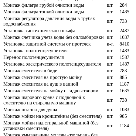
Монтаж фильтра грубой очистки воды
шт.
284
Монтаж фильтра тонкой очистки воды
шт.
1485
Монтаж регулятора давления воды в трубах
шт.
733
водоснабжения
Установка сантехнического шкафа
шт.
2487
Монтаж счетчика учета воды без опломбировки
шт.
1037
Установка защитной системы от протечек
к-т.
8410
Установка полотенцесушителя
шт.
1483
Перенос полотенцесушителя
шт.
1587
Установка электрического полотенцесушителя
шт.
1487
Монтаж смесителя в биде
шт.
783
Монтаж смесителя на простую мойку
шт.
885
Монтаж смесителя на душ в ванной
шт.
1187
Монтаж смесителя на мойку с гидрозатвором
шт.
1635
Монтаж шарового крана с подводкой к
шт.
738
смесителю на стиральную машину
Монтаж штанги для душа
шт.
1083
Монтаж мойки на кронштейны (без смесителя)
шт.
985
Монтаж мойки над стиральной машиной (без
шт.
1184
установки смесителя)
Монтаж умывальника модели «тюльпан» без