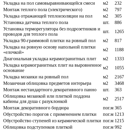
Укладка на пол самовыравнивающейся смеси
м2
232
Монтаж теплого пола (электрического)
м2
797
Укладка отражающей теплоизоляции на пол
м2
305
Установка датчика теплого пола
шт.
886
Установка терморегулятора без подрозетников и
шт.
1265
проводов для теплого пола
Укладка 90-граммовой плитки на ровный пол
м2
817
Укладка на ровную основу напольной плитки
м2
1188
«елочкой»
Диагональная укладка керамогранитных плит
м2
1333
Укладка керамогранитных плит на выровненное
м2
1055
основание
Укладка мозаики на ровный пол
м2
2167
Мозаичная облицовка предметов интерьера
м2
3468
Монтаж нестандартного декоративного панно
шт.
363
Облицовка мозаикой или плиткой поддона
м2
2517
кабины для душа с разуклонкой
Монтаж декоративного бордюра
пог.м
365
Обустройство порогов с применением плитки
пог.м
1213
Обустройство ступеней из керамической плитки
пог.м
1215
Облицовка подступенков плиткой
пог.м
992