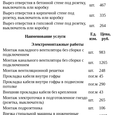
Вырез отверстия в бетонной стене под розетку,
шт.
467
выключатель или коробку
Вырез отверстия в кирпичной стене под
шт.
335
розетку, выключатель или коробку
Вырез отверстия в гипсовой стене под розетку,
шт.
264
выключатель или коробку
Ед.
Цена,
Наименование услуги
изм.
руб.
Электромонтажные работы
Монтаж накладного вентилятора без сборки с
шт.
983
подключением
Монтаж канального вентилятора без сборки с
шт.
1265
подключением
Монтаж вентиляционной решетки
шт.
248
Прокладка кабеля внутри гофры
пог.м
45
Прокладка кабеля внутри гофры в подвесном
пог.м
290
потолке
Внешняя прокладка кабеля без крепления
пог.м
43
Монтаж электроточки в подготовленное гнездо
шт.
265
(розетка, выключатель)
Монтаж подрозетника
шт.
106
Врезка стиральной машины в инженерные