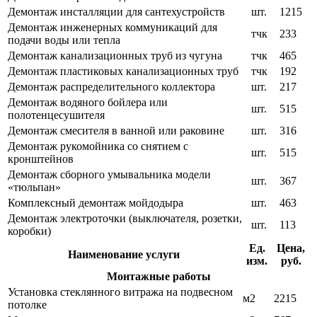
Демонтаж инсталляции для сантехустройств
шт.
1215
Демонтаж инженерных коммуникаций для
тчк
233
подачи воды или тепла
Демонтаж канализационных труб из чугуна
тчк
465
Демонтаж пластиковых канализационных труб
тчк
192
Демонтаж распределительного коллектора
шт.
217
Демонтаж водяного бойлера или
шт.
515
полотенцесушителя
Демонтаж смесителя в ванной или раковине
шт.
316
Демонтаж рукомойника со снятием с
шт.
515
кронштейнов
Демонтаж сборного умывальника модели
шт.
367
«тюльпан»
Комплексный демонтаж мойдодыра
шт.
463
Демонтаж электроточки (выключателя, розетки,
шт.
113
коробки)
Ед.
Цена,
Наименование услуги
изм.
руб.
Монтажные работы
Установка стеклянного витража на подвесном
м2
2215
потолке