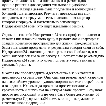
прислушивались к моим пожеланиям и рекомендовали
лучшие решения для создания стильного и удобного
интерьера. Каждая деталь была продумана и воплощена с
большой тщательностью. Результат превзошел все мои
ожидания, и теперь у меня есть великолепная квартира,
которой я горжусь. Я настоятельно рекомендую
Идеяремонта24 всем, кто ищет идеальный ремонт.
“
Огромное спасибо Идеяремонта24 за их профессионализм и
талант. Они вложили свою душу в ремонт моей квартиры и
создали идеальное пространство для жизни. Каждая деталь
была тщательно продумана, и результаты говорят сами за себя.
Идеяремонта24 - настоящие эксперты в своей области, и я
очень благодарен им за их работу. Я настоятельно рекомендую
Идеяремонта24 всем, кто хочет получить качественный и
стильный ремонт.
“
Я хотел бы поблагодарить Идеяремонта24 за их талант и
преданность своему делу. Они сделали ремонт моей квартиры
на высочайшем уровне и удовлетворили все мои потребности
и ожидания. Их команда проявила профессионализм,
креативность и энтузиазм на каждом этапе проекта. Результат
просто потрясающий, и я не могу быть более довольным. Я
рекомендую Идеяремонта24 всем, кто ищет надежного и
качественного подрядчика.