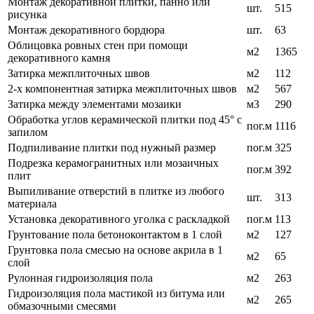
Монтаж декоративной плитки, панно или
шт.
515
рисунка
Монтаж декоративного бордюра
шт.
63
Облицовка ровных стен при помощи
м2
1365
декоративного камня
Затирка межплиточных швов
м2
112
2-х компонентная затирка межплиточных швов
м2
567
Затирка между элементами мозаики
м3
290
Обработка углов керамической плитки под 45° с
пог.м
1116
запилом
Подпиливание плитки под нужный размер
пог.м
325
Подрезка керамогранитных или мозаичных
пог.м
392
плит
Выпиливание отверстий в плитке из любого
шт.
313
материала
Установка декоративного уголка с раскладкой
пог.м
113
Грунтование пола бетоноконтактом в 1 слой
м2
127
Грунтовка пола смесью на основе акрила в 1
м2
65
слой
Рулонная гидроизоляция пола
м2
263
Гидроизоляция пола мастикой из битума или
м2
265
обмазочными смесями