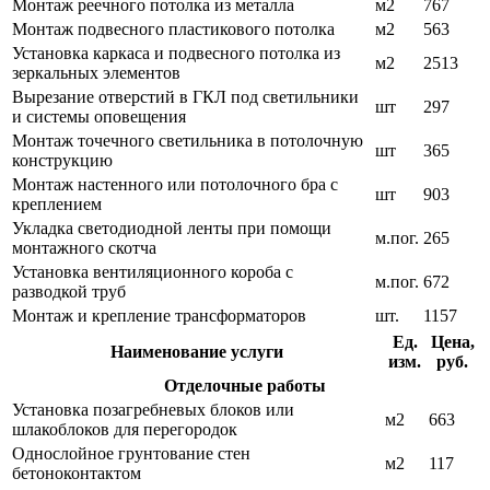
Монтаж реечного потолка из металла
м2
767
Монтаж подвесного пластикового потолка
м2
563
Установка каркаса и подвесного потолка из
м2
2513
зеркальных элементов
Вырезание отверстий в ГКЛ под светильники
шт
297
и системы оповещения
Монтаж точечного светильника в потолочную
шт
365
конструкцию
Монтаж настенного или потолочного бра с
шт
903
креплением
Укладка светодиодной ленты при помощи
м.пог.
265
монтажного скотча
Установка вентиляционного короба с
м.пог.
672
разводкой труб
Монтаж и крепление трансформаторов
шт.
1157
Ед.
Цена,
Наименование услуги
изм.
руб.
Отделочные работы
Установка позагребневых блоков или
м2
663
шлакоблоков для перегородок
Однослойное грунтование стен
м2
117
бетоноконтактом