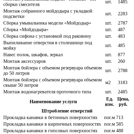
шт.
1485
сборки смесителя
Монтаж собранного мойдодыра с укладкой
шт.
2283
подсветки
Сборка умывальника модели «Мойдодыр»
шт.
2787
Сборка «Мойдодыра»
шт.
487
Сборка сифона с установкой под раковину
шт.
483
Выпиливание отверстия в столешнице под
шт.
485
мойку
Навес полок, шкафов, зеркал
шт.
877
Монтаж аксессуаров
шт.
260
Монтаж бойлера с объемом резервуара объемом
шт.
2788
до 50 литров
Монтаж бойлера с объемом резервуара объемом
м2
3183
свыше 50 литров
Монтаж водонагревателя проточного типа
шт.
2485
Ед.
Цена,
Наименование услуги
изм.
руб.
Штробление отверстий
Прокладка канавки в бетонных поверхностях
пог.м
713
Прокладка канавки в кирпичных поверхностях
пог.м
585
Прокладка канавки в гипсовых поверхностях
пог.м
488