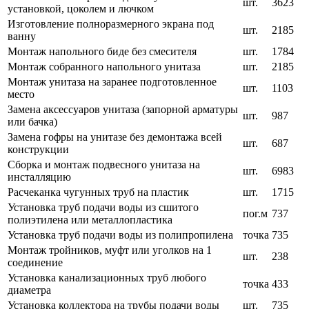
шт.
3623
установкой, цоколем и лючком
Изготовление полноразмерного экрана под
шт.
2185
ванну
Монтаж напольного биде без смесителя
шт.
1784
Монтаж собранного напольного унитаза
шт.
2185
Монтаж унитаза на заранее подготовленное
шт.
1103
место
Замена аксессуаров унитаза (запорной арматуры
шт.
987
или бачка)
Замена гофры на унитазе без демонтажа всей
шт.
687
конструкции
Сборка и монтаж подвесного унитаза на
шт.
6983
инсталляцию
Расчеканка чугунных труб на пластик
шт.
1715
Установка труб подачи воды из сшитого
пог.м
737
полиэтилена или металлопластика
Установка труб подачи воды из полипропилена
точка
735
Монтаж тройников, муфт или уголков на 1
шт.
238
соединение
Установка канализационных труб любого
точка
433
диаметра
Установка коллектора на трубы подачи воды
шт.
735