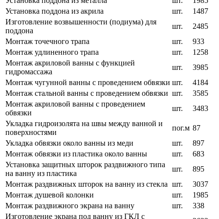
Установка поддона из металла
шт.
1985
Установка поддона из акрила
шт.
1487
Изготовление возвышенности (подиума) для
шт.
2485
поддона
Монтаж точечного трапа
шт.
933
Монтаж удлиненного трапа
шт.
1258
Монтаж акриловой ванны с функцией
шт.
3985
гидромассажа
Монтаж чугунной ванны с проведением обвязки
шт.
4184
Монтаж стальной ванны с проведением обвязки
шт.
3585
Монтаж акриловой ванны с проведением
шт.
3483
обвязки
Укладка гидроизолята на швы между ванной и
пог.м
87
поверхностями
Укладка обвязки около ванны из меди
шт.
897
Монтаж обвязки из пластика около ванны
шт.
683
Установка защитных шторок раздвижного типа
шт.
895
на ванну из пластика
Монтаж раздвижных шторок на ванну из стекла
шт.
3037
Монтаж душевой колонки
шт.
1985
Монтаж раздвижного экрана на ванну
шт.
338
Изготовление экрана под ванну из ГКЛ с