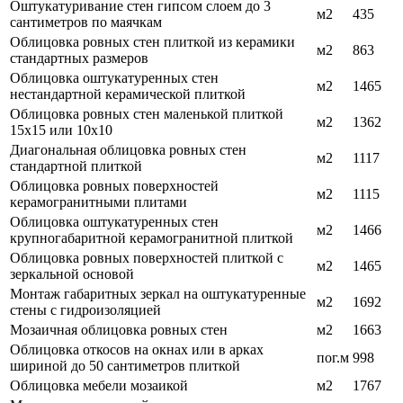
Оштукатуривание стен гипсом слоем до 3
м2
435
сантиметров по маячкам
Облицовка ровных стен плиткой из керамики
м2
863
стандартных размеров
Облицовка оштукатуренных стен
м2
1465
нестандартной керамической плиткой
Облицовка ровных стен маленькой плиткой
м2
1362
15х15 или 10х10
Диагональная облицовка ровных стен
м2
1117
стандартной плиткой
Облицовка ровных поверхностей
м2
1115
керамогранитными плитами
Облицовка оштукатуренных стен
м2
1466
крупногабаритной керамогранитной плиткой
Облицовка ровных поверхностей плиткой с
м2
1465
зеркальной основой
Монтаж габаритных зеркал на оштукатуренные
м2
1692
стены с гидроизоляцией
Мозаичная облицовка ровных стен
м2
1663
Облицовка откосов на окнах или в арках
пог.м
998
шириной до 50 сантиметров плиткой
Облицовка мебели мозаикой
м2
1767