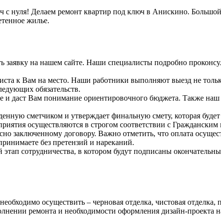
 с нуля! Делаем ремонт квартир под ключ в Анискино. Большой
етенное жилье.
ь заявку на нашем сайте. Наши специалисты подробно проконсул
иста к Вам на место. Наши работники выполняют выезд не только
следующих обязательств.
кте и даст Вам понимание ориентировочного бюджета. Также наш
еденную сметчиком и утверждает финальную смету, которая буде
роприятия осуществляются в строгом соответствии с Гражданским
но заключенному договору. Важно отметить, что оплата осущес
принимаете без претензий и нареканий.
 этап сотрудничества, в котором будут подписаны окончательны
м необходимо осуществить – черновая отделка, чистовая отделка
полнении ремонта и необходимости оформления дизайн-проекта 