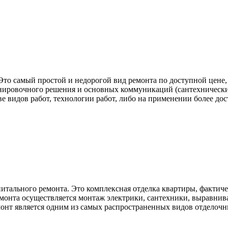
 Это самый простой и недорогой вид ремонта по доступной цене
нировочного решения и основных коммуникаций (сантехнические
ве видов работ, технологии работ, либо на применении более до
итального ремонта. Это комплексная отделка квартиры, фактич
емонта осуществляется монтаж электрики, сантехники, выравниван
емонт является одним из самых распространенных видов отделочн