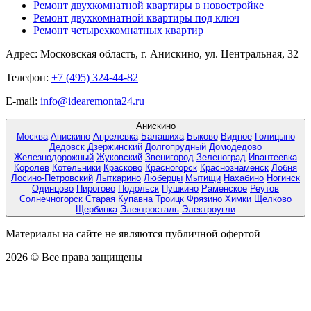
Ремонт двухкомнатной квартиры в новостройке
Ремонт двухкомнатной квартиры под ключ
Ремонт четырехкомнатных квартир
Адрес:
Московская область, г. Анискино, ул. Центральная, 32
Телефон:
+7 (495) 324-44-82
E-mail:
info@idearemonta24.ru
Анискино
Москва
Анискино
Апрелевка
Балашиха
Быково
Видное
Голицыно
Дедовск
Дзержинский
Долгопрудный
Домодедово
Железнодорожный
Жуковский
Звенигород
Зеленоград
Ивантеевка
Королев
Котельники
Красково
Красногорск
Краснознаменск
Лобня
Лосино-Петровский
Лыткарино
Люберцы
Мытищи
Нахабино
Ногинск
Одинцово
Пирогово
Подольск
Пушкино
Раменское
Реутов
Солнечногорск
Старая Купавна
Троицк
Фрязино
Химки
Щелково
Щербинка
Электросталь
Электроугли
Материалы на сайте не являются публичной офертой
2026 © Все права защищены