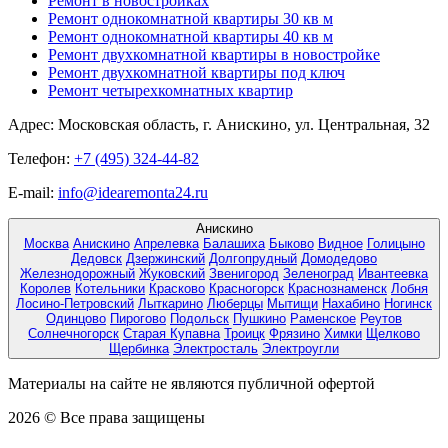
Ремонт в новостройках
Ремонт однокомнатной квартиры 30 кв м
Ремонт однокомнатной квартиры 40 кв м
Ремонт двухкомнатной квартиры в новостройке
Ремонт двухкомнатной квартиры под ключ
Ремонт четырехкомнатных квартир
Адрес:
Московская область, г. Анискино, ул. Центральная, 32
Телефон:
+7 (495) 324-44-82
E-mail:
info@idearemonta24.ru
Анискино
Москва
Анискино
Апрелевка
Балашиха
Быково
Видное
Голицыно
Дедовск
Дзержинский
Долгопрудный
Домодедово
Железнодорожный
Жуковский
Звенигород
Зеленоград
Ивантеевка
Королев
Котельники
Красково
Красногорск
Краснознаменск
Лобня
Лосино-Петровский
Лыткарино
Люберцы
Мытищи
Нахабино
Ногинск
Одинцово
Пирогово
Подольск
Пушкино
Раменское
Реутов
Солнечногорск
Старая Купавна
Троицк
Фрязино
Химки
Щелково
Щербинка
Электросталь
Электроугли
Материалы на сайте не являются публичной офертой
2026 © Все права защищены